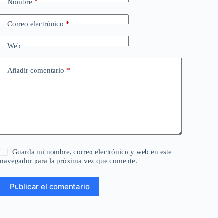
Nombre
*
Correo electrónico
*
Web
Añadir comentario
*
Guarda mi nombre, correo electrónico y web en este
navegador para la próxima vez que comente.
Publicar el comentario