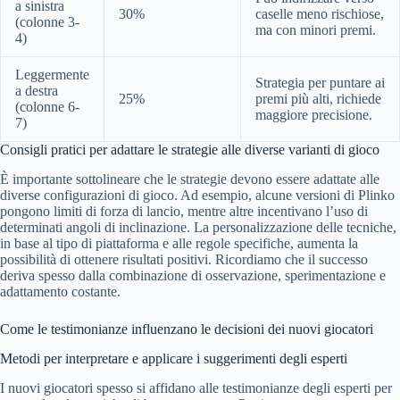
a sinistra
30%
caselle meno rischiose,
(colonne 3-
ma con minori premi.
4)
Leggermente
Strategia per puntare ai
a destra
25%
premi più alti, richiede
(colonne 6-
maggiore precisione.
7)
Consigli pratici per adattare le strategie alle diverse varianti di gioco
È importante sottolineare che le strategie devono essere adattate alle
diverse configurazioni di gioco. Ad esempio, alcune versioni di Plinko
pongono limiti di forza di lancio, mentre altre incentivano l’uso di
determinati angoli di inclinazione. La personalizzazione delle tecniche,
in base al tipo di piattaforma e alle regole specifiche, aumenta la
possibilità di ottenere risultati positivi. Ricordiamo che il successo
deriva spesso dalla combinazione di osservazione, sperimentazione e
adattamento costante.
Come le testimonianze influenzano le decisioni dei nuovi giocatori
Metodi per interpretare e applicare i suggerimenti degli esperti
I nuovi giocatori spesso si affidano alle testimonianze degli esperti per