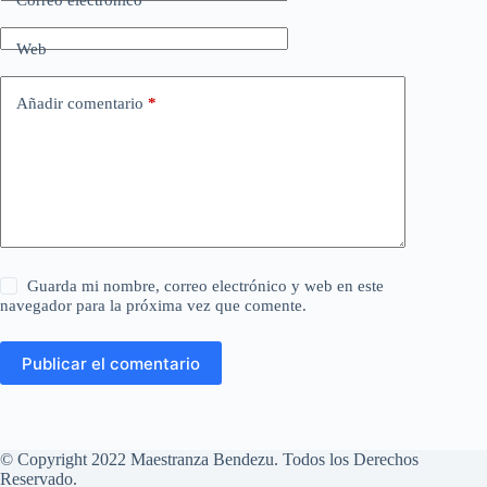
Web
Añadir comentario
*
Guarda mi nombre, correo electrónico y web en este
navegador para la próxima vez que comente.
Publicar el comentario
© Copyright 2022 Maestranza Bendezu. Todos los Derechos
Reservado.