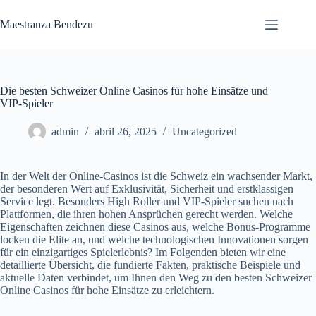
Saltar
al
Maestranza Bendezu
contenido
Die besten Schweizer Online Casinos für hohe Einsätze und
VIP-Spieler
admin
abril 26, 2025
Uncategorized
In der Welt der Online-Casinos ist die Schweiz ein wachsender Markt,
der besonderen Wert auf Exklusivität, Sicherheit und erstklassigen
Service legt. Besonders High Roller und VIP-Spieler suchen nach
Plattformen, die ihren hohen Ansprüchen gerecht werden. Welche
Eigenschaften zeichnen diese Casinos aus, welche Bonus-Programme
locken die Elite an, und welche technologischen Innovationen sorgen
für ein einzigartiges Spielerlebnis? Im Folgenden bieten wir eine
detaillierte Übersicht, die fundierte Fakten, praktische Beispiele und
aktuelle Daten verbindet, um Ihnen den Weg zu den besten Schweizer
Online Casinos für hohe Einsätze zu erleichtern.