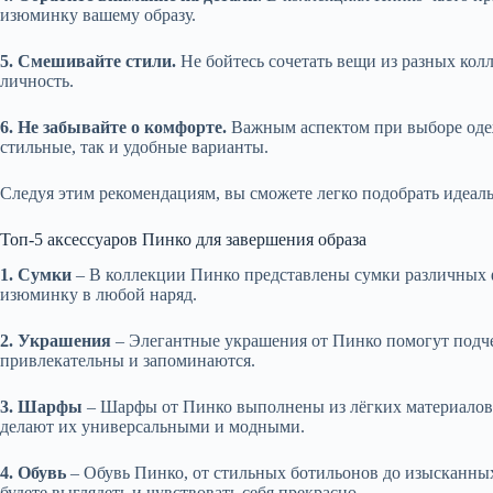
изюминку вашему образу.
5. Смешивайте стили.
Не бойтесь сочетать вещи из разных ко
личность.
6. Не забывайте о комфорте.
Важным аспектом при выборе одеж
стильные, так и удобные варианты.
Следуя этим рекомендациям, вы сможете легко подобрать идеал
Топ-5 аксессуаров Пинко для завершения образа
1. Сумки
– В коллекции Пинко представлены сумки различных ф
изюминку в любой наряд.
2. Украшения
– Элегантные украшения от Пинко помогут подче
привлекательны и запоминаются.
3. Шарфы
– Шарфы от Пинко выполнены из лёгких материалов и
делают их универсальными и модными.
4. Обувь
– Обувь Пинко, от стильных ботильонов до изысканных
будете выглядеть и чувствовать себя прекрасно.