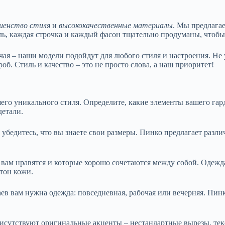
шенство стиля
и
высококачественные материалы
. Мы предлага
ль, каждая строчка и каждый фасон тщательно продуманы, чтобы
чая – наши модели подойдут для любого стиля и настроения. Не
б. Стиль и качество – это не просто слова, а наш приоритет!
го уникального стиля. Определите, какие элементы вашего гард
детали.
убедитесь, что вы знаете свои размеры. Пинко предлагает разли
 вам нравятся и которые хорошо сочетаются между собой. Одежд
тон кожи.
ев вам нужна одежда: повседневная, рабочая или вечерняя. Пин
исутствуют оригинальные акценты – нестандартные вырезы, тек