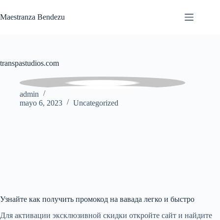
Saltar
al
Maestranza Bendezu
contenido
transpastudios.com
admin
mayo 6, 2023
Uncategorized
Узнайте как получить промокод на вавада легко и быстро
Для активации эксклюзивной скидки откройте сайт и найдите