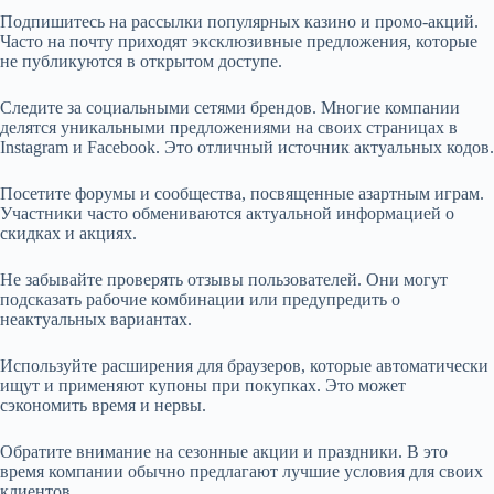
Подпишитесь на рассылки популярных казино и промо-акций.
Часто на почту приходят эксклюзивные предложения, которые
не публикуются в открытом доступе.
Следите за социальными сетями брендов. Многие компании
делятся уникальными предложениями на своих страницах в
Instagram и Facebook. Это отличный источник актуальных кодов.
Посетите форумы и сообщества, посвященные азартным играм.
Участники часто обмениваются актуальной информацией о
скидках и акциях.
Не забывайте проверять отзывы пользователей. Они могут
подсказать рабочие комбинации или предупредить о
неактуальных вариантах.
Используйте расширения для браузеров, которые автоматически
ищут и применяют купоны при покупках. Это может
сэкономить время и нервы.
Обратите внимание на сезонные акции и праздники. В это
время компании обычно предлагают лучшие условия для своих
клиентов.