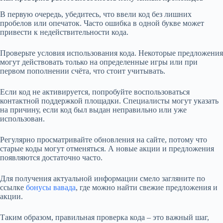
В первую очередь, убедитесь, что ввели код без лишних
пробелов или опечаток. Часто ошибка в одной букве может
привести к недействительности кода.
Проверьте условия использования кода. Некоторые предложения
могут действовать только на определенные игры или при
первом пополнении счёта, что стоит учитывать.
Если код не активируется, попробуйте воспользоваться
контактной поддержкой площадки. Специалисты могут указать
на причину, если код был выдан неправильно или уже
использован.
Регулярно просматривайте обновления на сайте, потому что
старые коды могут отменяться. А новые акции и предложения
появляются достаточно часто.
Для получения актуальной информации смело загляните по
ссылке
бонусы вавада
, где можно найти свежие предложения и
акции.
Таким образом, правильная проверка кода – это важный шаг,