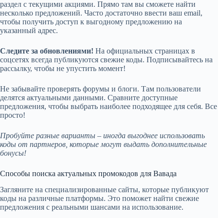
раздел с текущими акциями. Прямо там вы сможете найти
несколько предложений. Часто достаточно ввести ваш email,
чтобы получить доступ к выгодному предложению на
указанный адрес.
Следите за обновлениями!
На официальных страницах в
соцсетях всегда публикуются свежие коды. Подписывайтесь на
рассылку, чтобы не упустить момент!
Не забывайте проверять форумы и блоги. Там пользователи
делятся актуальными данными. Сравните доступные
предложения, чтобы выбрать наиболее подходящее для себя. Все
просто!
Пробуйте разные варианты – иногда выгоднее использовать
коды от партнеров, которые могут выдать дополнительные
бонусы!
Способы поиска актуальных промокодов для Вавада
Загляните на специализированные сайты, которые публикуют
коды на различные платформы. Это поможет найти свежие
предложения с реальными шансами на использование.