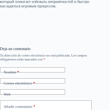
который помогает избежать неприятностей и быстро
насладиться игровым процессом.
Deja un comentario
Tu dirección de correo electrónico no será publicada.
Los campos
obligatorios están marcados con
*
Nombre
*
Correo electrónico
*
Web
Añadir comentario
*