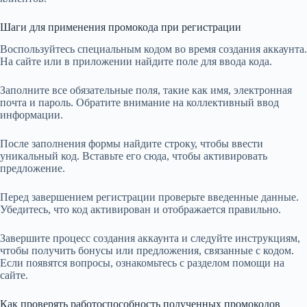
Шаги для применения промокода при регистрации
Воспользуйтесь специальным кодом во время создания аккаунта.
На сайте или в приложении найдите поле для ввода кода.
Заполните все обязательные поля, такие как имя, электронная
почта и пароль. Обратите внимание на коллективный ввод
информации.
После заполнения формы найдите строку, чтобы ввести
уникальный код. Вставьте его сюда, чтобы активировать
предложение.
Перед завершением регистрации проверьте введенные данные.
Убедитесь, что код активирован и отображается правильно.
Завершите процесс создания аккаунта и следуйте инструкциям,
чтобы получить бонусы или предложения, связанные с кодом.
Если появятся вопросы, ознакомьтесь с разделом помощи на
сайте.
Как проверять работоспособность полученных промокодов