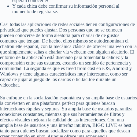
esperan conocerte!
Y cada chica debe confirmar su información personal al
momento de registrarse.
Casi todas las aplicaciones de redes sociales tienen configuraciones de
privacidad que puedes ajustar. Dos personas que no se conocen
pueden conocerse de forma aleatoria para charlar de de gustos
comunes que tengan. De hecho, ellos mismos se autodenominan el
chatroulette español, con la mecánica clásica de ofrecer una web con la
que simplemente saltas a charlar vía webcam con alguien aleatorio. El
entorno de la aplicación está diseñado para fomentar la calidez y la
comprensión entre sus usuarios, creando un sentido de pertenencia y
comunidad. La segunda es que es freed from cost en iOS, Android y
Windows y tiene algunas características muy interesante, como ser
capaz de jugar al juego de los dardos o tic-tac-toe durante un
vídeochat.
Su enfoque en la socialización espontánea y su amplia base de usuarios
la convierten en una plataforma perfect para quienes buscan
interacciones rápidas y seguras. Su amplia base de usuarios garantiza
conexiones constantes, mientras que sus herramientas de filtros y
efectos visuales mejoran la calidad de las interacciones. Con una
amplia base de usuarios y una interfaz intuitiva, BIGO LIVE es best
tanto para quienes buscan socializar como para aquellos que desean
crear contenido en vivo. Aunque ofrece una experiencia