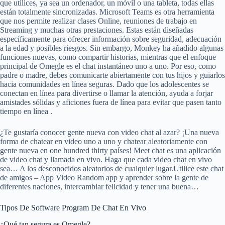
que utilices, ya sea un ordenador, un móvil o una tableta, todas ellas
están totalmente sincronizadas. Microsoft Teams es otra herramienta
que nos permite realizar clases Online, reuniones de trabajo en
Streaming y muchas otras prestaciones. Estas están diseñadas
específicamente para ofrecer información sobre seguridad, adecuación
a la edad y posibles riesgos. Sin embargo, Monkey ha añadido algunas
funciones nuevas, como compartir historias, mientras que el enfoque
principal de Omegle es el chat instantáneo uno a uno. Por eso, como
padre o madre, debes comunicarte abiertamente con tus hijos y guiarlos
hacia comunidades en línea seguras. Dado que los adolescentes se
conectan en línea para divertirse o llamar la atención, ayuda a forjar
amistades sólidas y aficiones fuera de línea para evitar que pasen tanto
tiempo en línea .
¿Te gustaría conocer gente nueva con video chat al azar? ¡Una nueva
forma de chatear en video uno a uno y chatear aleatoriamente con
gente nueva en one hundred thirty países! Meet chat es una aplicación
de video chat y llamada en vivo. Haga que cada video chat en vivo
sea… A los desconocidos aleatorios de cualquier lugar.Utilice este chat
de amigos – App Video Random app y aprender sobre la gente de
diferentes naciones, intercambiar felicidad y tener una buena…
Tipos De Software Program De Chat En Vivo
¿Qué tan segura es Omegle?