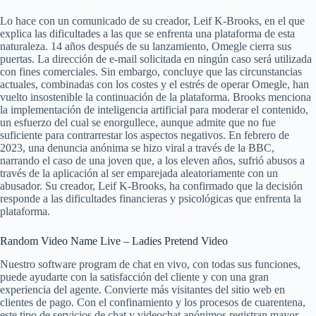
Lo hace con un comunicado de su creador, Leif K-Brooks, en el que
explica las dificultades a las que se enfrenta una plataforma de esta
naturaleza. 14 años después de su lanzamiento, Omegle cierra sus
puertas. La dirección de e-mail solicitada en ningún caso será utilizada
con fines comerciales. Sin embargo, concluye que las circunstancias
actuales, combinadas con los costes y el estrés de operar Omegle, han
vuelto insostenible la continuación de la plataforma. Brooks menciona
la implementación de inteligencia artificial para moderar el contenido,
un esfuerzo del cual se enorgullece, aunque admite que no fue
suficiente para contrarrestar los aspectos negativos. En febrero de
2023, una denuncia anónima se hizo viral a través de la BBC,
narrando el caso de una joven que, a los eleven años, sufrió abusos a
través de la aplicación al ser emparejada aleatoriamente con un
abusador. Su creador, Leif K-Brooks, ha confirmado que la decisión
responde a las dificultades financieras y psicológicas que enfrenta la
plataforma.
Random Video Name Live – Ladies Pretend Video
Nuestro software program de chat en vivo, con todas sus funciones,
puede ayudarte con la satisfacción del cliente y con una gran
experiencia del agente. Convierte más visitantes del sitio web en
clientes de pago. Con el confinamiento y los procesos de cuarentena,
este tipo de servicios de chat y videochat anónimos registran mayor