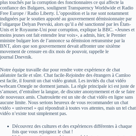
plus touchés par la corruption des fonctionnaires ce qui affecte la
confiance des Bulgares, soulignent Transparency Worldwide et Radio
Free Europe / Radio Liberty. L’opposition et la rue sont notamment
indignées par le soutien apporté au gouvernement démissionnaire par
l’oligarque Delyan Peevski, alors qu’il a été sanctionné par les États-
Unis et le Royaume-Uni pour corruption, explique la BBC. «Jeunes et
moins jeunes ont fait entendre leur voix», a admis, hier, le Premier
ministre bulgare lors de l’annonce sa démission retransmise par la
BNT, alors que son gouvernement devait affronter une sixième
movement de censure en dix mois de pouvoir, rappelle le
journal Dnevnik.
Notre équipe travaille dur pour rendre votre expérience de chat
aléatoire facile et sûre. Chat facile-Rejoindre des étrangers à Camloo
est facile, il fournit un chat vidéo gratuit. Les invités du chat vidéo
webcam Omegle ne dorment jamais. La règle principale ici est juste de
s’amuser, d’entraîner la langue, de discuter anonymement et de se faire
de nouveaux amis. Chatroulette est un site de chat vidéo en ligne sans
aucune limite. Nous serions heureux de vous recommander un chat
vidéo « universel » qui répondrait à toutes vos attentes, mais un tel chat
vidéo n’existe tout simplement pas.
Découvrez des cultures et des expériences différentes à chaque
fois que vous rejoignez le chat !