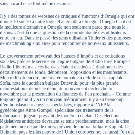
sans hazard et se font même des amis.
Il y a des tonnes de websites de critiques d’functions d’Omegle qui ont
donné 10 sur 10 à notre logiciel alternatif à Omegle. Omegla Chat est
la meilleure alternative à Omegle non seulement parce que nous le
disons. C’est là que la question de la confidentialité des utilisateurs
entre en jeu. Dans le passé, les gens utilisaient Tinder et des purposes
de matchmaking similaires pour rencontrer de nouveaux utilisateurs.
Le gouvernement prévoyait des hausses d’impôts et de cotisations
sociales, précise le service en langue bulgare de Radio Free Europe /
Radio Liberty mais ces hausses étaient destinées à dissimuler des
détournements de fonds, dénoncent l’opposition et les manifestants.
Mercredi soir encore, une marée humaine a déferlé sur la capitale
Sofia, note le quotidien bulgare Dnevnik, pour «la plus grande
manifestation» depuis le début du mouvement déclenché fin
novembre par la présentation du finances de l’an prochain. « Comme
toujours quand il y a un nouveau médicament, il y a eu beaucoup
d’enthousiasme » chez les spécialistes, rapporte à l’AFP la
gynécologue Anne Gompel, spécialiste des traitements de la
ménopause, jugeant pressant de modérer cet élan. Des élections
législatives anticipées devraient se tenir prochainement, mais la crise
parlementaire risque de durer, prévient le journal bulgare Kapital. La
Bulgarie, pays le plus pauvre de l’Union européenne, est aussi l’un des