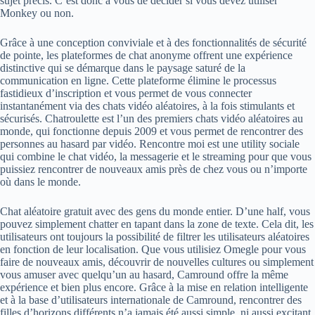
sujet précis. C’est donc à vous de décider si vous devez utiliser
Monkey ou non.
Grâce à une conception conviviale et à des fonctionnalités de sécurité
de pointe, les plateformes de chat anonyme offrent une expérience
distinctive qui se démarque dans le paysage saturé de la
communication en ligne. Cette plateforme élimine le processus
fastidieux d’inscription et vous permet de vous connecter
instantanément via des chats vidéo aléatoires, à la fois stimulants et
sécurisés. Chatroulette est l’un des premiers chats vidéo aléatoires au
monde, qui fonctionne depuis 2009 et vous permet de rencontrer des
personnes au hasard par vidéo. Rencontre moi est une utility sociale
qui combine le chat vidéo, la messagerie et le streaming pour que vous
puissiez rencontrer de nouveaux amis près de chez vous ou n’importe
où dans le monde.
Chat aléatoire gratuit avec des gens du monde entier. D’une half, vous
pouvez simplement chatter en tapant dans la zone de texte. Cela dit, les
utilisateurs ont toujours la possibilité de filtrer les utilisateurs aléatoires
en fonction de leur localisation. Que vous utilisiez Omegle pour vous
faire de nouveaux amis, découvrir de nouvelles cultures ou simplement
vous amuser avec quelqu’un au hasard, Camround offre la même
expérience et bien plus encore. Grâce à la mise en relation intelligente
et à la base d’utilisateurs internationale de Camround, rencontrer des
filles d’horizons différents n’a jamais été aussi simple, ni aussi excitant.