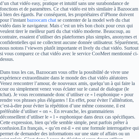
d’un chat vidéo easy, pratique et intuitif sans une surabondance de
fonctions et de paramètres. Ce chat vidéo est très similaire à Bazoocam
à bien des égards. Par conséquent, les propriétaires d’iPhone doivent
pour l’instant
bazoocam chat
se contenter de la model web du chat
vidéo dans le navigateur. Mais c’est un très bon choix pour ceux qui
veulent tirer le meilleur parti du chat vidéo moderne. Beaucoup, au
contraire, essaient d’utiliser des plateformes plus simples, anonymes et
confidentielles qui ne collectent aucune donnée utilisateur. Séparément,
nous notons l’viewers plutôt importante et lively du chat vidéo. Surtout
si vous comparez ce chat vidéo avec le service CooMeet mentionné ci-
dessus.
Dans tous les cas, Bazoocam vous offre la possibilité de vivre une
expérience extraordinaire dans le monde des chat vidéo aléatoires
Venez rencontrer l’amour, de nouveaux amis, quelqu’un à qui faire la
cour ou simplement venez vous éclater sur le canal de dialogue (le
tchat). Je vous recommande donc d’utiliser ce « l euphonique » pour
rendre vos phrases plus élégantes ! En effet, pour éviter l’allitération,
c’est-à-dire pour éviter la répétition d’une même consonne, il est
préférable d’utiliser « on ». En revanche, les grammairiens
déconseillent d’utiliser le « l » euphonique dans deux cas spécifiques.
Cette expression, bien qu’elle semble simple, peut parfois prêter à
confusion.En français, « qu’en est-il » est une formule interrogative qui
permet de demander des informations sur une state of affairs ou un