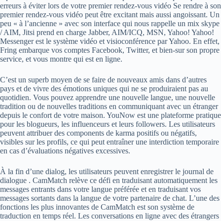
erreurs à éviter lors de votre premier rendez-vous vidéo Se rendre à son
premier rendez-vous vidéo peut être excitant mais aussi angoissant. Un
peu « à l’ancienne » avec son interface qui nous rappelle un mix skype
/ AIM, Jitsi prend en charge Jabber, AIM/ICQ, MSN, Yahoo! Yahoo!
Messenger est le système vidéo et visioconférence par Yahoo. En effet,
Fring embarque vos comptes Facebook, Twitter, et bien-sur son propre
service, et vous montre qui est en ligne.
C’est un superb moyen de se faire de nouveaux amis dans d’autres
pays et de vivre des émotions uniques qui ne se produiraient pas au
quotidien. Vous pouvez apprendre une nouvelle langue, une nouvelle
tradition ou de nouvelles traditions en communiquant avec un étranger
depuis le confort de votre maison. YouNow est une plateforme pratique
pour les blogueurs, les influenceurs et leurs followers. Les utilisateurs
peuvent attribuer des components de karma positifs ou négatifs,
visibles sur les profils, ce qui peut entraîner une interdiction temporaire
en cas d’évaluations négatives excessives.
À la fin d’une dialog, les utilisateurs peuvent enregistrer le journal de
dialogue . CamMatch relève ce défi en traduisant automatiquement les
messages entrants dans votre langue préférée et en traduisant vos
messages sortants dans la langue de votre partenaire de chat. L’une des
fonctions les plus innovantes de CamMatch est son système de
traduction en temps réel. Les conversations en ligne avec des étrangers