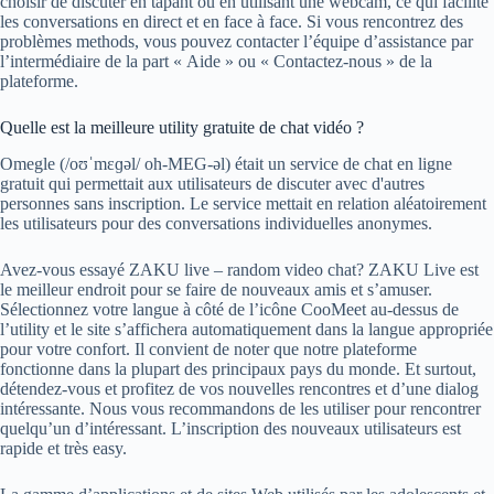
choisir de discuter en tapant ou en utilisant une webcam, ce qui facilite
les conversations en direct et en face à face. Si vous rencontrez des
problèmes methods, vous pouvez contacter l’équipe d’assistance par
l’intermédiaire de la part « Aide » ou « Contactez-nous » de la
plateforme.
Quelle est la meilleure utility gratuite de chat vidéo ?
Omegle (/oʊˈmɛɡəl/ oh-MEG-əl) était un service de chat en ligne
gratuit qui permettait aux utilisateurs de discuter avec d'autres
personnes sans inscription. Le service mettait en relation aléatoirement
les utilisateurs pour des conversations individuelles anonymes.
Avez-vous essayé ZAKU live – random video chat? ZAKU Live est
le meilleur endroit pour se faire de nouveaux amis et s’amuser.
Sélectionnez votre langue à côté de l’icône CooMeet au-dessus de
l’utility et le site s’affichera automatiquement dans la langue appropriée
pour votre confort. Il convient de noter que notre plateforme
fonctionne dans la plupart des principaux pays du monde. Et surtout,
détendez-vous et profitez de vos nouvelles rencontres et d’une dialog
intéressante. Nous vous recommandons de les utiliser pour rencontrer
quelqu’un d’intéressant. L’inscription des nouveaux utilisateurs est
rapide et très easy.