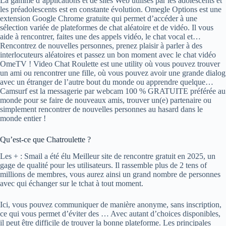
La gamme d’applications et de sites Web utilisés par les adolescents et
les préadolescents est en constante évolution. Omegle Options est une
extension Google Chrome gratuite qui permet d’accéder à une
sélection variée de plateformes de chat aléatoire et de vidéo. Il vous
aide à rencontrer, faites une des appels vidéo, le chat vocal et…
Rencontrez de nouvelles personnes, prenez plaisir à parler à des
interlocuteurs aléatoires et passez un bon moment avec le chat vidéo
OmeTV ! Video Chat Roulette est une utility où vous pouvez trouver
un ami ou rencontrer une fille, où vous pouvez avoir une grande dialog
avec un étranger de l’autre bout du monde ou apprendre quelque…
Camsurf est la messagerie par webcam 100 % GRATUITE préférée au
monde pour se faire de nouveaux amis, trouver un(e) partenaire ou
simplement rencontrer de nouvelles personnes au hasard dans le
monde entier !
Qu’est-ce que Chatroulette ?
Les + : Smail a été élu Meilleur site de rencontre gratuit en 2025, un
gage de qualité pour les utilisateurs. Il rassemble plus de 2 tens of
millions de membres, vous aurez ainsi un grand nombre de personnes
avec qui échanger sur le tchat à tout moment.
Ici, vous pouvez communiquer de manière anonyme, sans inscription,
ce qui vous permet d’éviter des … Avec autant d’choices disponibles,
il peut être difficile de trouver la bonne plateforme. Les principales