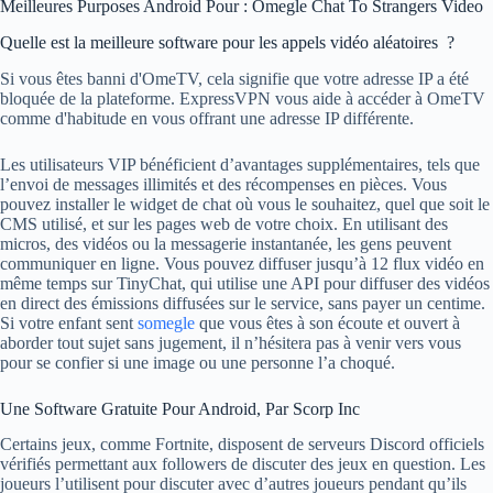
Meilleures Purposes Android Pour : Omegle Chat To Strangers Video
Quelle est la meilleure software pour les appels vidéo aléatoires ?
Si vous êtes banni d'OmeTV, cela signifie que votre adresse IP a été
bloquée de la plateforme. ExpressVPN vous aide à accéder à OmeTV
comme d'habitude en vous offrant une adresse IP différente.
Les utilisateurs VIP bénéficient d’avantages supplémentaires, tels que
l’envoi de messages illimités et des récompenses en pièces. Vous
pouvez installer le widget de chat où vous le souhaitez, quel que soit le
CMS utilisé, et sur les pages web de votre choix. En utilisant des
micros, des vidéos ou la messagerie instantanée, les gens peuvent
communiquer en ligne. Vous pouvez diffuser jusqu’à 12 flux vidéo en
même temps sur TinyChat, qui utilise une API pour diffuser des vidéos
en direct des émissions diffusées sur le service, sans payer un centime.
Si votre enfant sent
somegle
que vous êtes à son écoute et ouvert à
aborder tout sujet sans jugement, il n’hésitera pas à venir vers vous
pour se confier si une image ou une personne l’a choqué.
Une Software Gratuite Pour Android, Par Scorp Inc
Certains jeux, comme Fortnite, disposent de serveurs Discord officiels
vérifiés permettant aux followers de discuter des jeux en question. Les
joueurs l’utilisent pour discuter avec d’autres joueurs pendant qu’ils